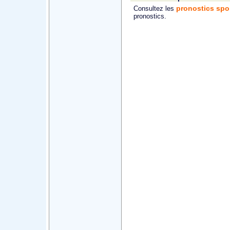
pronostics spor
Consultez les
pronostics.