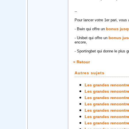
--
Pour lancer votre 1er pari, vous 
bonus jusq
- Bwin qui offre un
bonus jusq
- Unibet qui offre un
encore,
- Sportingbet qui donne le plus 
» Retour
Autres sujets
Les grandes rencontre
Les grandes rencontres
Les grandes rencontres
Les grandes rencontres
Les grandes rencontres 
Les grandes rencontres
Les grandes rencontre