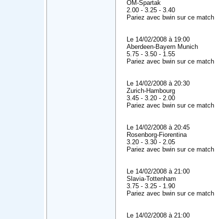
OM-Spartak
2.00 - 3.25 - 3.40
Pariez avec bwin sur ce match
Le 14/02/2008 à 19:00
Aberdeen-Bayern Munich
5.75 - 3.50 - 1.55
Pariez avec bwin sur ce match
Le 14/02/2008 à 20:30
Zurich-Hambourg
3.45 - 3.20 - 2.00
Pariez avec bwin sur ce match
Le 14/02/2008 à 20:45
Rosenborg-Fiorentina
3.20 - 3.30 - 2.05
Pariez avec bwin sur ce match
Le 14/02/2008 à 21:00
Slavia-Tottenham
3.75 - 3.25 - 1.90
Pariez avec bwin sur ce match
Le 14/02/2008 à 21:00