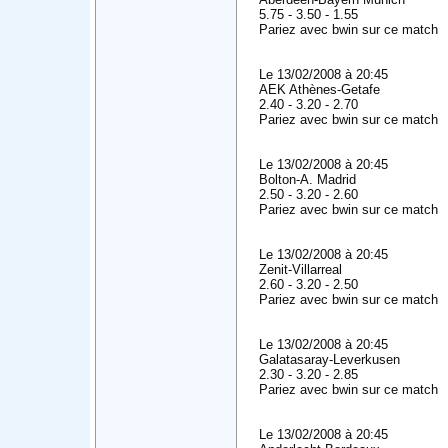
5.75 - 3.50 - 1.55
Pariez avec bwin sur ce match
Le 13/02/2008 à 20:45
AEK Athènes-Getafe
2.40 - 3.20 - 2.70
Pariez avec bwin sur ce match
Le 13/02/2008 à 20:45
Bolton-A. Madrid
2.50 - 3.20 - 2.60
Pariez avec bwin sur ce match
Le 13/02/2008 à 20:45
Zenit-Villarreal
2.60 - 3.20 - 2.50
Pariez avec bwin sur ce match
Le 13/02/2008 à 20:45
Galatasaray-Leverkusen
2.30 - 3.20 - 2.85
Pariez avec bwin sur ce match
Le 13/02/2008 à 20:45