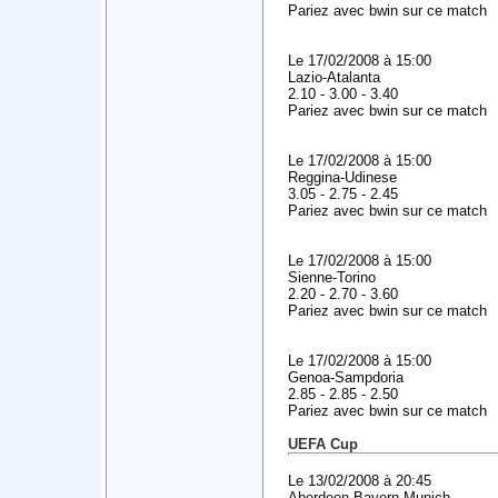
Pariez avec bwin sur ce match
Le 17/02/2008 à 15:00
Lazio-Atalanta
2.10 - 3.00 - 3.40
Pariez avec bwin sur ce match
Le 17/02/2008 à 15:00
Reggina-Udinese
3.05 - 2.75 - 2.45
Pariez avec bwin sur ce match
Le 17/02/2008 à 15:00
Sienne-Torino
2.20 - 2.70 - 3.60
Pariez avec bwin sur ce match
Le 17/02/2008 à 15:00
Genoa-Sampdoria
2.85 - 2.85 - 2.50
Pariez avec bwin sur ce match
UEFA Cup
Le 13/02/2008 à 20:45
Aberdeen-Bayern Munich