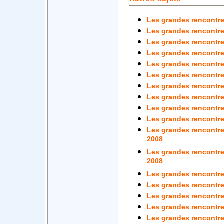
Les grandes rencontre
Les grandes rencontres
Les grandes rencontres
Les grandes rencontres
Les grandes rencontres 
Les grandes rencontres
Les grandes rencontre
Les grandes rencontre
Les grandes rencontre
Les grandes rencontres
Les grandes rencontres 
2008
Les grandes rencontres 
2008
Les grandes rencontres
Les grandes rencontres
Les grandes rencontres
Les grandes rencontres
Les grandes rencontres