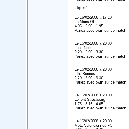
Ligue 1
Le 16/02/2008 à 17:10
Le Mans-OL
4.05 - 2.90 - 1.95
Pariez avec bwin sur ce match
Le 16/02/2008 à 20:00
Lens-Nice
2.20 - 2.90 - 3.30
Pariez avec bwin sur ce match
Le 16/02/2008 à 20:00
Lille-Rennes
2.20 - 2.90 - 3.30
Pariez avec bwin sur ce match
Le 16/02/2008 à 20:00
Lorient-Strasbourg
1.75 - 3.15 - 4.65
Pariez avec bwin sur ce match
Le 16/02/2008 à 20:00
Metz-Valenciennes FC