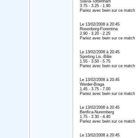
Slavia-Tottenham
3.75 - 3.25 - 1.90
Pariez avec bwin sur ce match
Le 13/02/2008 à 20:45
Rosenborg-Fiorentina
2.90 - 3.20 - 2.25
Pariez avec bwin sur ce match
Le 13/02/2008 à 20:45
Sporting Lis.-Bâle
1.55 - 3.50 - 5.75
Pariez avec bwin sur ce match
Le 13/02/2008 à 20:45
Werder-Braga
1.45 - 3.75 - 7.00
Pariez avec bwin sur ce match
Le 13/02/2008 à 20:45
Benfica-Nuremberg
1.75 - 3.30 - 4.40
Pariez avec bwin sur ce match
Le 13/02/2008 à 20:45