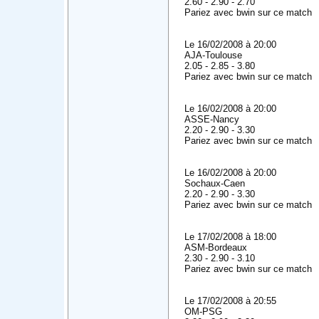
2.60 - 2.90 - 2.70
Pariez avec bwin sur ce match
Le 16/02/2008 à 20:00
AJA-Toulouse
2.05 - 2.85 - 3.80
Pariez avec bwin sur ce match
Le 16/02/2008 à 20:00
ASSE-Nancy
2.20 - 2.90 - 3.30
Pariez avec bwin sur ce match
Le 16/02/2008 à 20:00
Sochaux-Caen
2.20 - 2.90 - 3.30
Pariez avec bwin sur ce match
Le 17/02/2008 à 18:00
ASM-Bordeaux
2.30 - 2.90 - 3.10
Pariez avec bwin sur ce match
Le 17/02/2008 à 20:55
OM-PSG