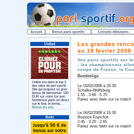
Accueil
Bonus paris sportifs
Conseils débutants
Les grandes rencon
Unibet
au 18 fevrier 2008
Vos paris sportifs sur 
: les championnats allem
coupe de France, la Cou
Bundesliga
Unibet est dans le top 3
Le 15/02/2008 à 20:30
des sites de pari sportif.
Site qui propose un gros
Schalke-Wolfsburg
bonus de bienvenue: 100
1.55 - 3.60 - 5.70
EUR sur votre 1er pari.
Pariez avec bwin sur ce match
Nombreux paris en direct
sur le foot, le tennis...
Revue du site
Le 16/02/2008 à 15:30
Rostock-Francfort
Bwin
2.45 - 3.20 - 2.65
Pariez avec bwin sur ce match