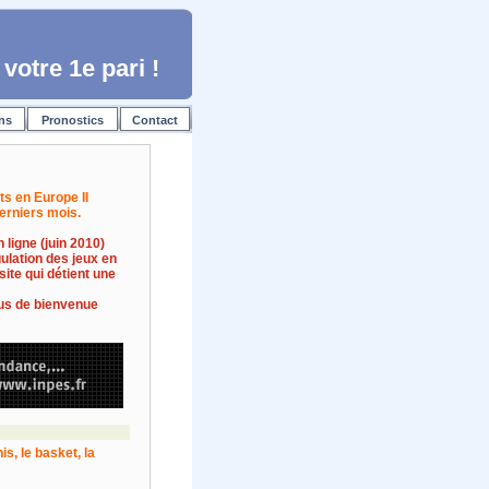
otre 1e pari !
ns
Pronostics
Contact
ts en Europe Il
erniers mois.
 ligne (juin 2010)
ulation des jeux en
ite qui détient une
nus de bienvenue
is, le basket, la