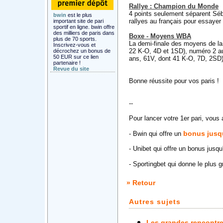
Rallye : Champion du Monde
4 points seulement séparent Séb
bwin
est le plus
rallyes au français pour essayer 
important site de pari
sportif en ligne. bwin offre
des milliers de paris dans
Boxe - Moyens WBA
plus de 70 sports.
La demi-finale des moyens de la
Inscrivez-vous et
22 K-O, 4D et 1SD), numéro 2 au 
décrochez un bonus de
50 EUR sur ce lien
ans, 61V, dont 41 K-O, 7D, 2SD)
partenaire !
Revue du site
Bonne réussite pour vos paris !
--
Pour lancer votre 1er pari, vous 
bonus jusq
- Bwin qui offre un
- Unibet qui offre un bonus jusq
- Sportingbet qui donne le plus 
» Retour
Autres sujets
Les grandes rencontre