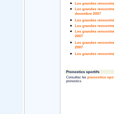
Les grandes rencontre
Les grandes rencontre
decembre 2007
Les grandes rencontre
Les grandes rencontre
Les grandes rencontre
2007
Les grandes rencontre
2007
Les grandes rencontre
Pronostics sportifs
pronostics spor
Consultez les
pronostics.