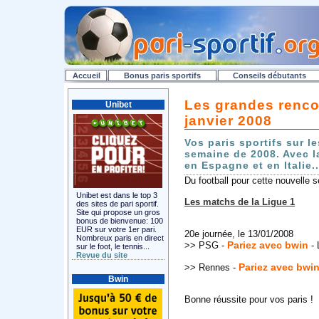
Accueil
Bonus paris sportifs
Conseils débutants
Les grandes rencon
Unibet
janvier 2008
Vos paris sportifs sur 
semaine de 2008. Avec la
en Espagne et en Italie..
Du football pour cette nouvelle 
Unibet est dans le top 3
Les matchs de la Ligue 1
des sites de pari sportif.
Site qui propose un gros
bonus de bienvenue: 100
EUR sur votre 1er pari.
20e journée, le 13/01/2008
Nombreux paris en direct
Pariez avec bwin
>> PSG -
- 
sur le foot, le tennis...
Revue du site
Pariez avec bwi
>> Rennes -
Bwin
Bonne réussite pour vos paris !