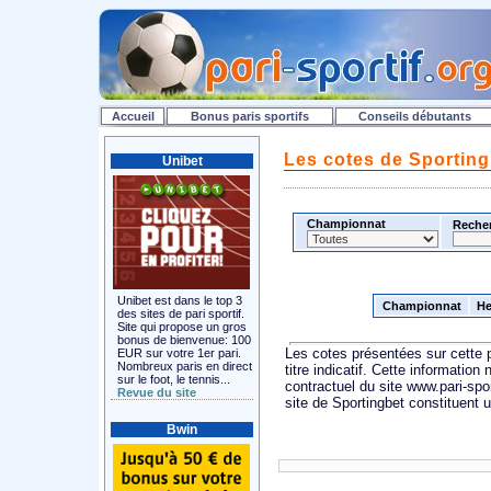
Accueil
Bonus paris sportifs
Conseils débutants
Les cotes de Sporting
Unibet
Championnat
Reche
Unibet est dans le top 3
Championnat
He
des sites de pari sportif.
Site qui propose un gros
bonus de bienvenue: 100
Les cotes présentées sur cette 
EUR sur votre 1er pari.
Nombreux paris en direct
titre indicatif. Cette informati
sur le foot, le tennis...
contractuel du site www.pari-spo
Revue du site
site de Sportingbet constituent
Bwin