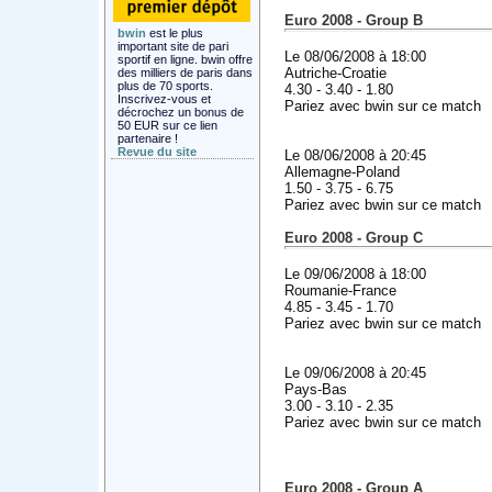
Euro 2008 - Group B
bwin
est le plus
important site de pari
Le 08/06/2008 à 18:00
sportif en ligne. bwin offre
Autriche-Croatie
des milliers de paris dans
plus de 70 sports.
4.30 - 3.40 - 1.80
Inscrivez-vous et
Pariez avec bwin sur ce match
décrochez un bonus de
50 EUR sur ce lien
partenaire !
Revue du site
Le 08/06/2008 à 20:45
Allemagne-Poland
1.50 - 3.75 - 6.75
Pariez avec bwin sur ce match
Euro 2008 - Group C
Le 09/06/2008 à 18:00
Roumanie-France
4.85 - 3.45 - 1.70
Pariez avec bwin sur ce match
Le 09/06/2008 à 20:45
Pays-Bas
3.00 - 3.10 - 2.35
Pariez avec bwin sur ce match
Euro 2008 - Group A