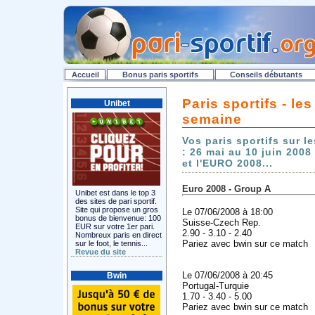
Accueil
Bonus paris sportifs
Conseils débutants
Paris sportifs - l
Unibet
semaine
Vos paris sportifs sur 
: 26 mai au 10 juin 2008
et l'EURO 2008...
Euro 2008 - Group A
Unibet est dans le top 3
des sites de pari sportif.
Site qui propose un gros
Le 07/06/2008 à 18:00
bonus de bienvenue: 100
Suisse-Czech Rep.
EUR sur votre 1er pari.
2.90 - 3.10 - 2.40
Nombreux paris en direct
Pariez avec bwin sur ce match
sur le foot, le tennis...
Revue du site
Le 07/06/2008 à 20:45
Bwin
Portugal-Turquie
1.70 - 3.40 - 5.00
Pariez avec bwin sur ce match