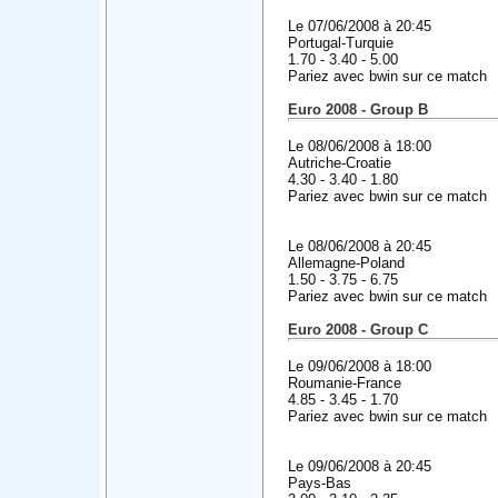
Le 07/06/2008 à 20:45
Portugal-Turquie
1.70 - 3.40 - 5.00
Pariez avec bwin sur ce match
Euro 2008 - Group B
Le 08/06/2008 à 18:00
Autriche-Croatie
4.30 - 3.40 - 1.80
Pariez avec bwin sur ce match
Le 08/06/2008 à 20:45
Allemagne-Poland
1.50 - 3.75 - 6.75
Pariez avec bwin sur ce match
Euro 2008 - Group C
Le 09/06/2008 à 18:00
Roumanie-France
4.85 - 3.45 - 1.70
Pariez avec bwin sur ce match
Le 09/06/2008 à 20:45
Pays-Bas