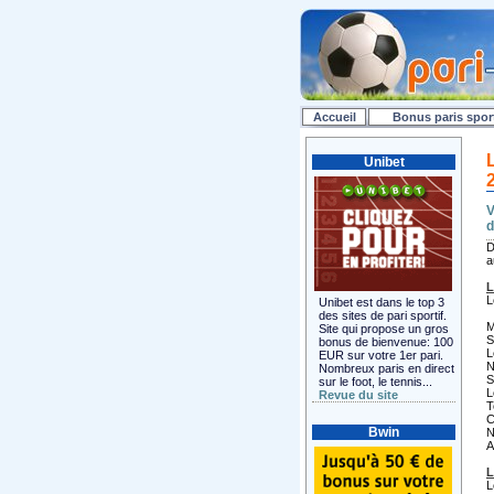
Accueil
Bonus paris sport
Unibet
V
d
D
a
L
L
Unibet est dans le top 3
des sites de pari sportif.
M
Site qui propose un gros
S
bonus de bienvenue: 100
L
EUR sur votre 1er pari.
N
Nombreux paris en direct
S
sur le foot, le tennis...
L
Revue du site
T
C
Bwin
N
A
L
L