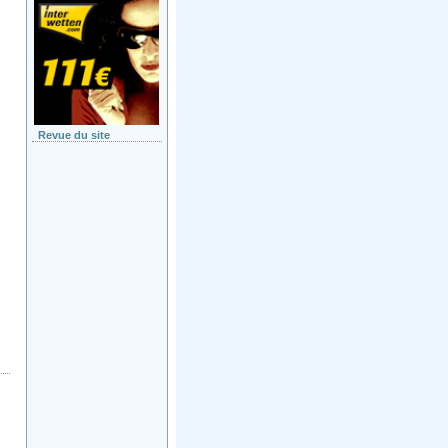
Revue du site