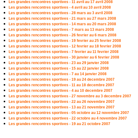
Les grandes rencontres sportives - 11 avril au 17 avril 2008
Les grandes rencontres sportives - 4 avril au 10 avril 2008
Les grandes rencontres sportives - 28 mars au 3 avril 2008
Les grandes rencontres sportives - 21 mars au 27 mars 2008
Les grandes rencontres sportives - 14 mars au 20 mars 2008
Les grandes rencontres sportives - 7 mars au 13 mars 2008
Les grandes rencontres sportives - 26 fevrier au 6 mars 2008
Les grandes rencontres sportives - 19 fevrier au 25 fevrier 2008
Les grandes rencontres sportives - 12 fevrier au 18 fevrier 2008
Les grandes rencontres sportives - 7 fevrier au 11 fevrier 2008
Les grandes rencontres sportives - 30 janvier au 6 fevrier 2008
Les grandes rencontres sportives - 23 au 29 janvier 2008
Les grandes rencontres sportives - 15 au 22 janvier 2008
Les grandes rencontres sportives - 7 au 14 janvier 2008
Les grandes rencontres sportives - 19 au 24 decembre 2007
Les grandes rencontres sportives - 11 au 18 decembre 2007
Les grandes rencontres sportives - 4 au 10 decembre 2007
Les grandes rencontres sportives - 27 novembre au 3 decembre 2007
Les grandes rencontres sportives - 22 au 26 novembre 2007
Les grandes rencontres sportives - 13 au 21 novembre 2007
Les grandes rencontres sportives - 05 octobre au 12 novembre 2007
Les grandes rencontres sportives - 22 octobre au 4 novembre 2007
Les grandes rencontres sportives - 19 au 21 octobre 2007