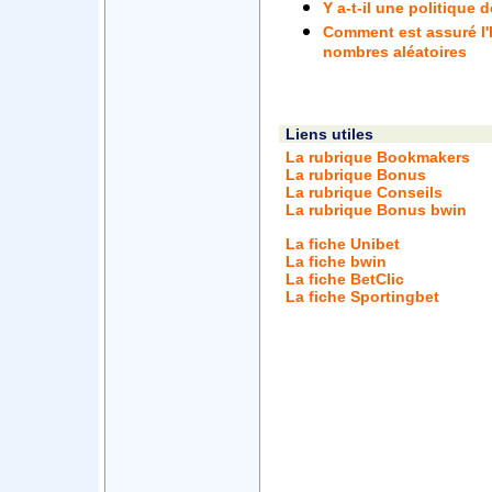
Y a-t-il une politique
Comment est assuré l'
nombres aléatoires
Liens utiles
La rubrique Bookmakers
La rubrique Bonus
La rubrique Conseils
La rubrique Bonus bwin
La fiche Unibet
La fiche bwin
La fiche BetClic
La fiche Sportingbet