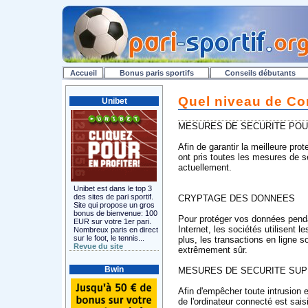
Accueil
Bonus paris sportifs
Conseils débutants
Quel niveau de Con
Unibet
MESURES DE SECURITE POU
Afin de garantir la meilleure pro
ont pris toutes les mesures de s
actuellement.
Unibet est dans le top 3
des sites de pari sportif.
CRYPTAGE DES DONNEES
Site qui propose un gros
bonus de bienvenue: 100
Pour protéger vos données pend
EUR sur votre 1er pari.
Internet, les sociétés utilisent
Nombreux paris en direct
sur le foot, le tennis...
plus, les transactions en ligne 
Revue du site
extrêmement sûr.
Bwin
MESURES DE SECURITE SU
Afin d'empêcher toute intrusion et
de l'ordinateur connecté est sais