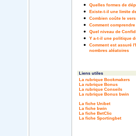
Quelles formes de dép
Existe-t-il une limite 
Combien coûte le ver
Comment comprendre la
Quel niveau de Confide
Y a-t-il une politique
Comment est assuré l'
nombres aléatoires
Liens utiles
La rubrique Bookmakers
La rubrique Bonus
La rubrique Conseils
La rubrique Bonus bwin
La fiche Unibet
La fiche bwin
La fiche BetClic
La fiche Sportingbet