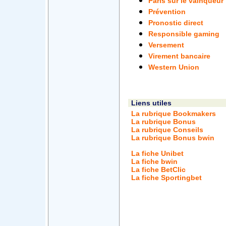
Paris sur le vainqueur
Prévention
Pronostic direct
Responsible gaming
Versement
Virement bancaire
Western Union
Liens utiles
La rubrique Bookmakers
La rubrique Bonus
La rubrique Conseils
La rubrique Bonus bwin
La fiche Unibet
La fiche bwin
La fiche BetClic
La fiche Sportingbet