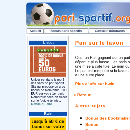
Accueil
Bonus paris sportifs
Conseils débutants
Pari sur le favori
Unibet
C'est un Pari gagnant sur un part
départ le plus basse. Les paris s
une mise à cote fixe. Le nom du 
Le pari est remporté si le favori 
à une autre place.
Unibet est dans le top 3
des sites de pari sportif.
Plus d'info sur bwin
.
Site qui propose un gros
bonus de bienvenue: 100
EUR sur votre 1er pari.
» Retour
Nombreux paris en direct
sur le foot, le tennis...
Revue du site
Autres sujets
Bwin
Bonus des bookmaker
Bonus