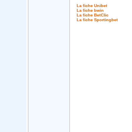
La fiche Unibet
La fiche bwin
La fiche BetClic
La fiche Sportingbet