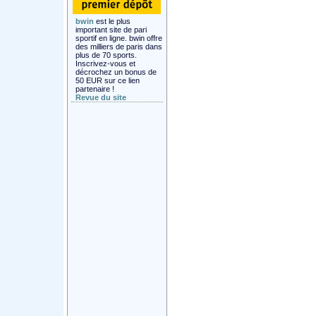
bwin
est le plus
important site de pari
sportif en ligne. bwin offre
des milliers de paris dans
plus de 70 sports.
Inscrivez-vous et
décrochez un bonus de
50 EUR sur ce lien
partenaire !
Revue du site