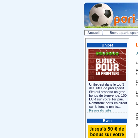
Accueil
Bonus paris sport
Unibet
J
U
R
c
E
Unibet est dans le top 3
e
des sites de pari sportif.
Site qui propose un gros
L
bonus de bienvenue: 100
d
EUR sur votre 1er pari.
Nombreux paris en direct
U
sur le foot, le tennis...
Revue du site
C
(
Bwin
P