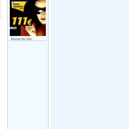
Revue du site