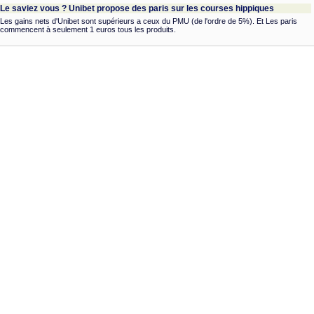
Le saviez vous ? Unibet propose des paris sur les courses hippiques
Les gains nets d'Unibet sont supérieurs a ceux du PMU (de l'ordre de 5%). Et Les paris
commencent à seulement 1 euros tous les produits.