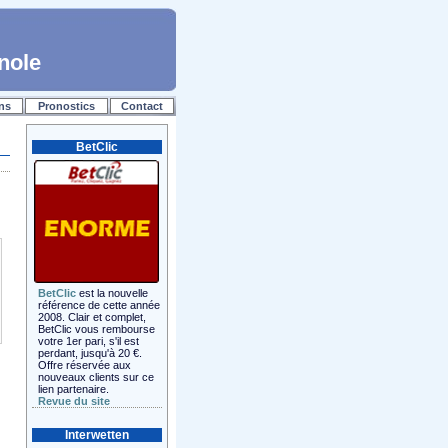
nole
ns
Pronostics
Contact
BetClic
BetClic
est la nouvelle
référence de cette année
2008. Clair et complet,
BetClic vous rembourse
votre 1er pari, s'il est
perdant, jusqu'à 20 €.
Offre réservée aux
nouveaux clients sur ce
lien partenaire.
Revue du site
Interwetten