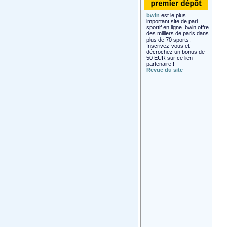
bwin
est le plus
important site de pari
sportif en ligne. bwin offre
des milliers de paris dans
plus de 70 sports.
Inscrivez-vous et
décrochez un bonus de
50 EUR sur ce lien
partenaire !
Revue du site