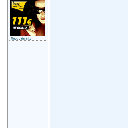
Revue du site