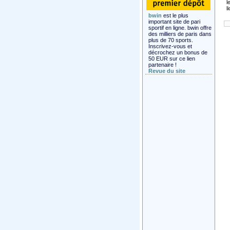
l
l
bwin
est le plus
important site de pari
sportif en ligne. bwin offre
des milliers de paris dans
plus de 70 sports.
Inscrivez-vous et
décrochez un bonus de
50 EUR sur ce lien
partenaire !
Revue du site