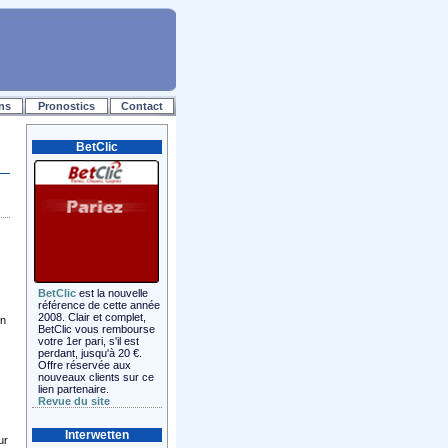
ns
Pronostics
Contact
BetClic
i
BetClic
est la nouvelle
référence de cette année
2008. Clair et complet,
on
BetClic vous rembourse
votre 1er pari, s'il est
perdant, jusqu'à 20 €.
Offre réservée aux
nouveaux clients sur ce
lien partenaire.
Revue du site
Interwetten
ur