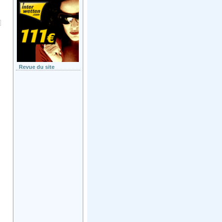
Revue du site