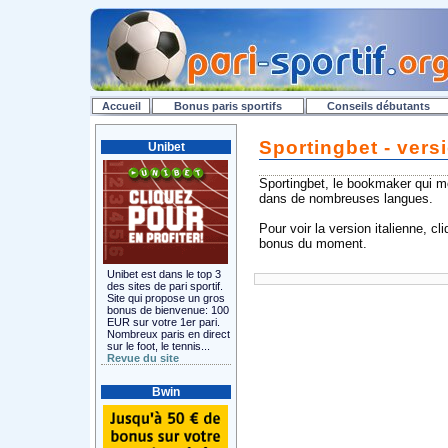
Accueil
Bonus paris sportifs
Conseils débutants
Sportingbet - versi
Unibet
Sportingbet, le bookmaker qui mo
dans de nombreuses langues.
Pour voir la version italienne, cl
bonus du moment.
Unibet est dans le top 3
des sites de pari sportif.
Site qui propose un gros
bonus de bienvenue: 100
EUR sur votre 1er pari.
Nombreux paris en direct
sur le foot, le tennis...
Revue du site
Bwin