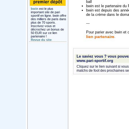
ball
bwin est le partenaire du
bwin
est le plus
bwin est depuis des anné
important site de pari
de la crème dans le doma
sportif en ligne. bwin offre
des milliers de paris dans
plus de 70 sports.
---
Inscrivez-vous et
décrochez un bonus de
Pour parier avec bwin et 
50 EUR sur ce lien
lien partenaire
.
partenaire !
Revue du site
Le saviez vous ? vous pouvez
www.pari-sportif.org
Cliquez sur le lien suivant si vou
matchs de foot des prochaines s