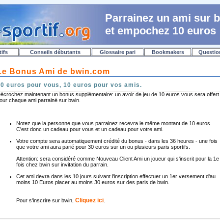
Parrainez un ami sur 
et empochez 10 euros 
ifs
Conseils débutants
Glossaire pari
Bookmakers
Questio
Le Bonus Ami de bwin.com
0 euros pour vous, 10 euros pour vos amis.
écrochez maintenant un bonus supplémentaire: un avoir de jeu de 10 euros vous sera offert
our chaque ami parrainé sur bwin.
Notez que la personne que vous parrainez recevra le même montant de 10 euros.
C'est donc un cadeau pour vous et un cadeau pour votre ami.
Votre compte sera automatiquement crédité du bonus - dans les 36 heures - une fois
que votre ami aura parié pour 30 euros sur un ou plusieurs paris sportifs.
Attention: sera considéré comme Nouveau Client Ami un joueur qui s'inscrit pour la 1e
fois chez bwin sur invitation du parrain.
Cet ami devra dans les 10 jours suivant l'inscription effectuer un 1er versement d'au
moins 10 Euros placer au moins 30 euros sur des paris de bwin.
Cliquez ici
Pour s'inscrire sur bwin,
.