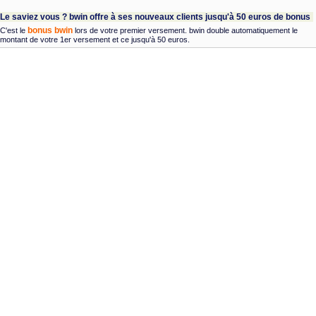
Le saviez vous ? bwin offre à ses nouveaux clients jusqu'à 50 euros de bonus
bonus bwin
C'est le
lors de votre premier versement. bwin double automatiquement le
montant de votre 1er versement et ce jusqu'à 50 euros.